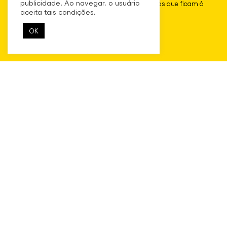
publicidade. Ao navegar, o usuário
Temos centenas de volumes sobre diversos temas que ficam à
aceita tais condições.
disposição da comunidade local.
OK
Bazar Permanente
Disponibilizamos permanentemente roupas, calçados e
acessórios para doar para as pessoas assistidas.
Lavanderia Equipada
Temos máquinas de lavar e secar que ficam à disposição das
pessoas resisdentes e conviventes