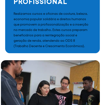
PROFISSIONAL
Realizamos cursos e oficinas de costura, beleza,
economia popular solidária e direitos humanos
que promovem a profissionalização e a inserção
no mercado de trabalho. Estes cursos preparam
beneficiários para a reintegração social e
geração de renda, atendendo ao ODS 8
(Trabalho Decente e Crescimento Econômico).