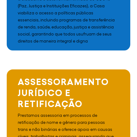
(Paz, Justiça e Instituições Eficazes), a Casa
viabiliza o acesso a políticas públicas
essenciais, incluindo programas de transferência
de renda, saúde, educação, justiça e assistência
social, garantindo que todos usufruam de seus
direitos de maneira integral e digna
ASSESSORAMENTO
JURÍDICO E
RETIFICAÇÃO
Prestamos assessoria em processos de
retificação de nome e gênero para pessoas
trans e não binárias e oferece apoio em causas
cíveis, trabalhistas e criminais, assegurando que