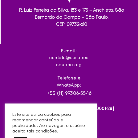
R. Luiz Ferreira da Silva, 183 e 175 – Anchieta, São
Bernardo do Campo – São Paulo,
CEP: 09732-610
E-mail:
contato@casaneo
ncunha.org
Telefone e
WhatsApp:
+55 (11) 99306-5546
Casa Neon Cunha | CNPJ: 37.211.131/0001-28 |
Este site utiliza cookies para
Copyright © 2023
recomendar conteúdo e
publicidade. Ao navegar, o usuário
aceita tais condições.
Designed by
Twist